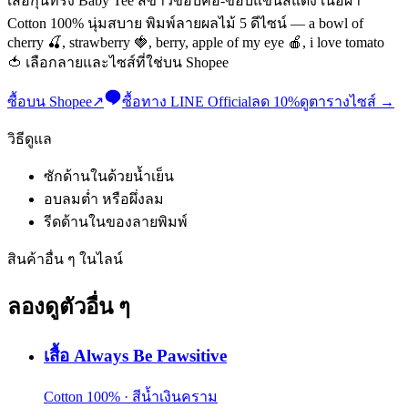
เสื้อกุ๊นทรง Baby Tee สีขาวขอบคอ-ขอบแขนสีแดง เนื้อผ้า
Cotton 100% นุ่มสบาย พิมพ์ลายผลไม้ 5 ดีไซน์ — a bowl of
cherry 🍒, strawberry 🍓, berry, apple of my eye 🍎, i love tomato
🍅 เลือกลายและไซส์ที่ใช่บน Shopee
ซื้อบน Shopee
↗
ซื้อทาง LINE Official
ลด 10%
ดูตารางไซส์
→
วิธีดูแล
ซักด้านในด้วยน้ำเย็น
อบลมต่ำ หรือผึ่งลม
รีดด้านในของลายพิมพ์
สินค้าอื่น ๆ ในไลน์
ลองดูตัวอื่น ๆ
เสื้อ Always Be Pawsitive
Cotton 100% · สีน้ำเงินคราม