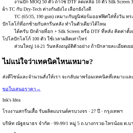
งานปัก MOQ 50 ตัว ถ้าใช้ DTF ลดเหลือ 10 ตัว Silk Scre
ผ้า TC กับ Dry-Tech ต่างกันยังไง เลือกยังไงดี
TC (65/35, 190 gsm) เหมาะกับยูนิฟอร์มออฟฟิศใส่ทั้งวัน ทรง
ปักโลโก้ที่อกซ้ายกับสกรีนหลัง ทำในตัวเดียวได้ไหม
ได้ครับ ปักด้ายที่อก + Silk Screen หรือ DTF ที่หลัง คิดค่าต
โปโลปักโลโก้ 100 ตัว ใช้เวลาผลิตเท่าไหร่
ส่วนใหญ่ 14-21 วันหลังอนุมัติตัวอย่าง ถ้าปักลายละเอียดเย
ไม่แน่ใจว่าเทคนิคไหนเหมาะ?
ส่งดีไซน์และจำนวนสั่งให้เรา จะกลับมาพร้อมเทคนิคที่เหมาะแ
ขอใบเสนอราคา
→
Ink's Idea
โรงงานสกรีนเสื้อ รับผลิตแบรนด์ครบวงจร · 27 ปี · กรุงเทพฯ
บริษัท ณัฐธนาธร จำกัด · 99-99/1 หมู่ 5 ถ.บางกรวย-ไทรน้อย ต.บ