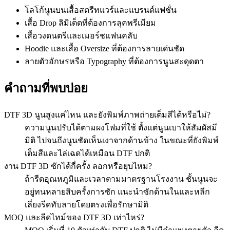
โลโก้นูนบนเสื้อสตรีทแวร์และแบรนด์แฟชั่น
เสื้อ Drop ลิมิเต็ดที่ต้องการลุคพรีเมียม
เสื้อวงดนตรีและเมอร์ชแฟนคลับ
Hoodie และเสื้อ Oversize ที่ต้องการลายเด่นชัด
ลายตัวอักษรหรือ Typography ที่ต้องการนูนสะดุดตา
คำถามที่พบบ่อย
DTF 3D นูนสูงแค่ไหน และยังพิมพ์ภาพถ่ายเต็มสีได้หรือไม่?
ความนูนปรับได้ตามผงโฟมที่ใช้ ตั้งแต่นูนเบาให้สัมผัสมี
มิติ ไปจนถึงนูนชัดเห็นเงาจากด้านข้าง ในขณะที่ยังพิมพ์
เต็มสีและไล่เฉดได้เหมือน DTF ปกติ
งาน DTF 3D ซักได้กี่ครั้ง ลอกหรือยุบไหม?
ถ้ารีดอุณหภูมิและเวลาตามมาตรฐานโรงงาน ชั้นนูนจะ
อยู่ทนหลายสิบครั้งการซัก แนะนำซักด้านในและหลีก
เลี่ยงรีดทับลายโดยตรงเพื่อรักษามิติ
MOQ และลีดไทม์ของ DTF 3D เท่าไหร่?