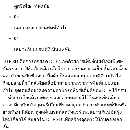
ดูพรีเมียม ทันสมัย
0
3
แตกต่างจากงานพิมพ์ทั่วไป
0
4
เหมาะกับแบรนด์ที่เน้นแฟชั่น
DTF 3D คือการต่อยอด DTF ปกติด้วยการเพิ่มชั้นผงโฟมพิเศษ
คั่นระหว่างฟิล์มกับหมึก เมื่อรีดความร้อนลงบนเสื้อ ชั้นโฟมนี้จะ
พองตัวยกหมึกขึ้นจากเนื้อผ้าเป็นเอ็มบอสนูนสามมิติ สัมผัสได้
ด้วยปลายนิ้ว ใกล้เคียงเสื้อปักลายมากกว่าการพิมพ์แบบแบน
ทั่วไป จุดเด่นคือยังคงความสามารถพิมพ์เต็มสีของ DTF ไว้ครบ
— ทำเกรเดียนต์ ภาพถ่าย และลายหลายสีได้ในงานชิ้นเดียว
ขณะเดียวกันก็ได้ลุคพรีเมียมที่ราคาถูกกว่าการทำแพทช์ปักหรือ
ยางเทียม นี่คือเหตุผลที่แบรนด์สตรีทแวร์และแบรนด์แฟชั่นรุ่น
ใหม่เลือกใช้ รับสกรีน DTF 3D เพื่อสร้างจุดต่างให้กับคอลเลก
ชัน